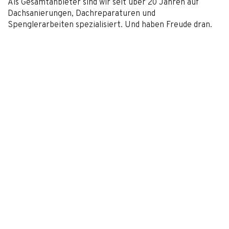
Als Gesamtanbieter sind wir seit über 20 Jahren auf
Dachsanierungen, Dachreparaturen und
Spenglerarbeiten spezialisiert. Und haben Freude dran.