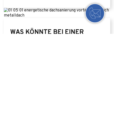
WAS KÖNNTE BEI EINER
ENERGETISCHEN
DACHSANIERUNG KEIN
VORTEIL SEIN?
Der grössere Aufwand der Massnahmen, wenn
„nur“ eine Reparatur geplant war und die
entsprechend höheren Kosten; eine Förderung
hilft, diese Kosten zu reduzieren.
Ein energetisch saniertes Dach kann höher
werden: Entsprechend müssen die meisten An-
und Abschlüsse an andere Bauteile angepasst
werden.